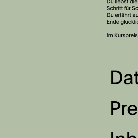
Du liebst di
Schritt für 
Du erfährt a
Ende glückli
Im Kurspreis
Da
Pre