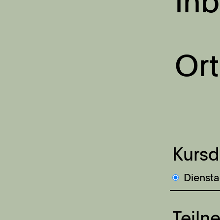
Inb
Ort
Kursd
Diensta
Teiln